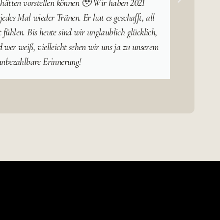
 hätten vorstellen können 🥹 Wir haben 2021
Detai
edes Mal wieder Tränen. Er hat es geschafft, all
d
ühlen. Bis heute sind wir unglaublich glücklich,
über
wer weiß, vielleicht sehen wir uns ja zu unserem
v
 unbezahlbare Erinnerung!